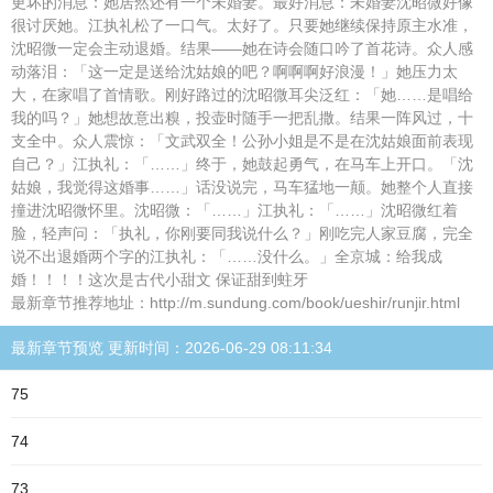
更坏的消息：她居然还有一个未婚妻。最好消息：未婚妻沈昭微好像
很讨厌她。江执礼松了一口气。太好了。只要她继续保持原主水准，
沈昭微一定会主动退婚。结果——她在诗会随口吟了首花诗。众人感
动落泪：「这一定是送给沈姑娘的吧？啊啊啊好浪漫！」她压力太
大，在家唱了首情歌。刚好路过的沈昭微耳尖泛红：「她……是唱给
我的吗？」她想故意出糗，投壶时随手一把乱撒。结果一阵风过，十
支全中。众人震惊：「文武双全！公孙小姐是不是在沈姑娘面前表现
自己？」江执礼：「……」终于，她鼓起勇气，在马车上开口。「沈
姑娘，我觉得这婚事……」话没说完，马车猛地一颠。她整个人直接
撞进沈昭微怀里。沈昭微：「……」江执礼：「……」沈昭微红着
脸，轻声问：「执礼，你刚要同我说什么？」刚吃完人家豆腐，完全
说不出退婚两个字的江执礼：「……没什么。」全京城：给我成
婚！！！！这次是古代小甜文 保证甜到蛀牙
最新章节推荐地址：http://m.sundung.com/book/ueshir/runjir.html
最新章节预览 更新时间：2026-06-29 08:11:34
75
74
73