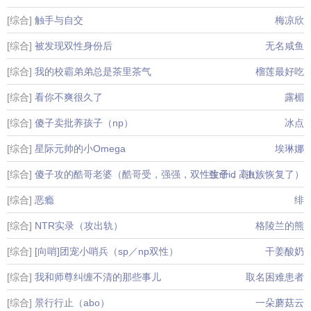
[综合]
触手与自交
梅凉欣
[综合]
被发现双性身份后
无名咸鱼
[综合]
我的校霸弟弟总是茶里茶气
榴莲最好吃
[综合]
看你不爽很久了
露楣
[综合]
傻子卖批养孩子（np）
冰点
[综合]
星际元帅的小Omega
埃琳娜
[综合]
傻子攻的酷哥老婆（酷哥受，强强，双性生子，高h）
致命id（虫族恢复了）
[综合]
恶瘾
绯
[综合]
NTR实录（攻出轨）
格陵兰的熊
[综合]
[向哨]团宠小哨兵（sp／np双性）
干姜酸奶
[综合]
我和师尊纠缠不清的那些事儿
取名困难患者
[综合]
景行行止（abo）
一朵蘑菇云