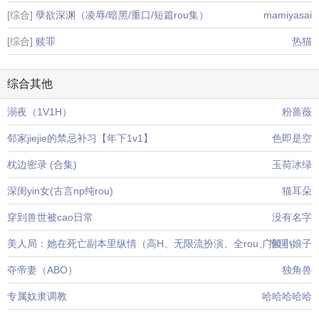
[综合]
孽欲深渊（凌辱/暗黑/重口/短篇rou集）
mamiyasai
[综合]
赎罪
热猫
综合其他
溺夜（1V1H）
粉蔷薇
邻家jiejie的禁忌补习【年下1v1】
色即是空
枕边密录 (合集)
玉荷冰绿
深闺yin女(古言np纯rou)
猫耳朵
穿到兽世被cao日常
没有名字
美人局：她在死亡副本里纵情（高H、无限流扮演、全rou、推理）
广陵小娘子
夺帝妻（ABO）
独角兽
专属奴隶调教
哈哈哈哈哈