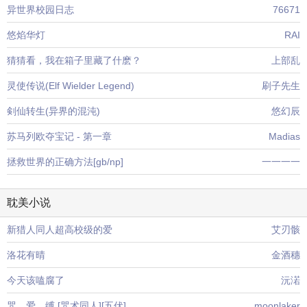
异世界校园日志
76671
悠焰华灯
RAI
猜猜看，我在箱子里藏了什麽？
上部乱
灵使传说(Elf Wielder Legend)
刷子先生
剣仙转生(异界的混沌)
悠幻辰
苏马列欧夺宝记 - 第一章
Madias
拯救世界的正确方法[gb/np]
一一一一
耽美小说
新猎人同人超高校级的爱
艾刃骸
洛花有晴
金酒穗
今天该嗑腐了
沅渃
咒。爱。缚 [咒术同人][五伏]
moonlaker