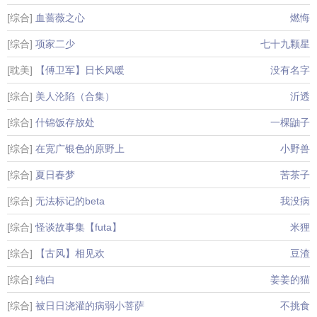
[综合]
血蔷薇之心
燃悔
[综合]
项家二少
七十九颗星
[耽美]
【傅卫军】日长风暖
没有名字
[综合]
美人沦陷（合集）
沂透
[综合]
什锦饭存放处
一棵鼬子
[综合]
在宽广银色的原野上
小野兽
[综合]
夏日春梦
苦茶子
[综合]
无法标记的beta
我没病
[综合]
怪谈故事集【futa】
米狸
[综合]
【古风】相见欢
豆渣
[综合]
纯白
姜姜的猫
[综合]
被日日浇灌的病弱小菩萨
不挑食