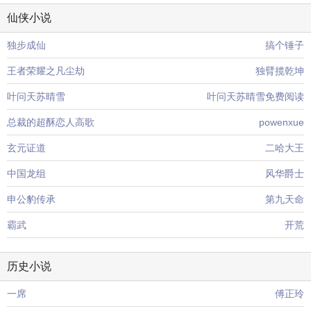
仙侠小说
独步成仙
搞个锤子
王者荣耀之凡尘劫
独臂揽乾坤
叶问天苏晴雪
叶问天苏晴雪免费阅读
总裁的超酥恋人高歌
powenxue
玄元证道
二哈大王
中国龙组
风华爵士
申公豹传承
第九天命
霸武
开荒
历史小说
一席
傅正玲