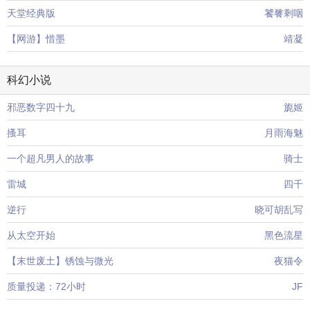
天堂经典版
饕餮剩咽
【网游】惜墨
靖凝
科幻小说
邪恶数字四十九
旎姬
搔耳
月雨海魅
一个超凡男人的故事
骑士
雷城
四千
逆行
晓可胡乱写
从太空开始
黑色流星
【末世废土】锈蚀与微光
夜猫令
质量投递：72小时
JF