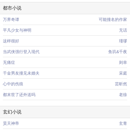
都市小说
万界奇谭
可能撞名的作家
平凡少女与神明
无话
这样很好
瑾璆
当武侠强行登入现代
鱼玑&千夜
无痛症
则幸
千金男友撞见未婚夫
采庭
心中的伤痕
芸昕然
都末世了还外送吗
老徐
玄幻小说
昊天神帝
玄青