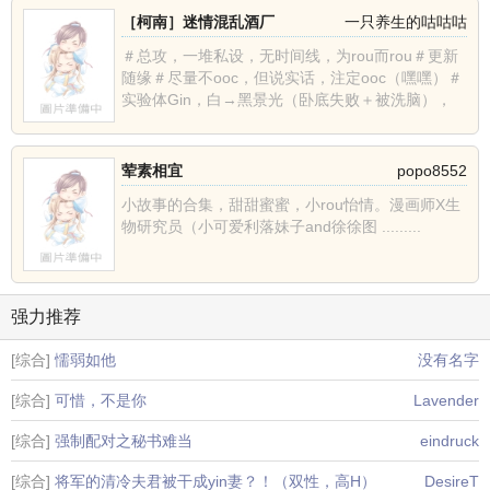
［柯南］迷情混乱酒厂
一只养生的咕咕咕
＃总攻，一堆私设，无时间线，为rou而rou＃更新
随缘＃尽量不ooc，但说实话，注定ooc（嘿嘿）＃
实验体Gin，白→黑景光（卧底失败＋被洗脑），
从......
荤素相宜
popo8552
小故事的合集，甜甜蜜蜜，小rou怡情。漫画师X生
物研究员（小可爱利落妹子and徐徐图 .........
强力推荐
[综合]
懦弱如他
没有名字
[综合]
可惜，不是你
Lavender
[综合]
强制配对之秘书难当
eindruck
[综合]
将军的清冷夫君被干成yin妻？！（双性，高H）
DesireT