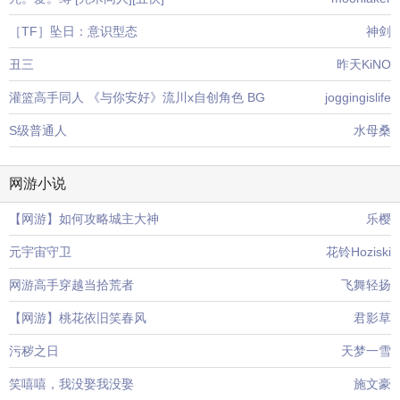
［TF］坠日：意识型态
神剑
丑三
昨天KiNO
灌篮高手同人 《与你安好》流川x自创角色 BG
joggingislife
S级普通人
水母桑
网游小说
【网游】如何攻略城主大神
乐樱
元宇宙守卫
花铃Hoziski
网游高手穿越当拾荒者
飞舞轻扬
【网游】桃花依旧笑春风
君影草
污秽之日
天梦一雪
笑嘻嘻，我没娶我没娶
施文豪