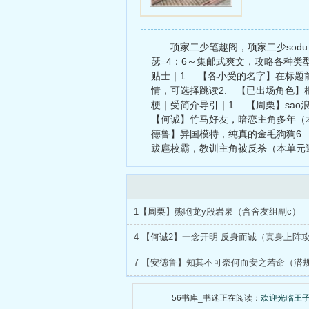
恋物犬）
项家二少笔趣阁，项家二少so
瑟=4：6～集邮式爽文，攻略各种
贴士｜1. 【各小受的名字】在标
情，可选择跳读2. 【已出场角色】
梗｜受简介导引｜1. 【周栗】sa
【何诚】竹马好友，暗恋主角多年（本
德鲁】异国模特，纯真的金毛狗狗6
跋扈校霸，教训主角被反杀（本单元
1【周栗】熊咆龙y殷岩泉（含舍友组副c）
56书库_书迷正在阅读：
欢迎光临王