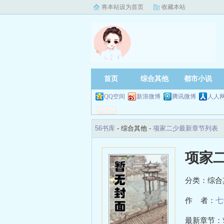
将本站设为首页
收藏本站
首页
综合其他
都市小说
QQ空间
新浪微博
腾讯微博
人人
56书库
- 综合其他 -
项家二少最新章节列表
项家
分类：综合
作 者：
七
最新章节：