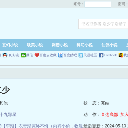
账号：
密码
玄幻小说
耽美小说
网游小说
科幻小说
仙侠小说
网
QQ好友
微信
百度云收藏
百度贴吧
天涯社区
Facebook
我
二少
其他
状 态：完结
十九颗星
动 作：
直达底部
加
9【李渐】衣带渐宽终不悔（内裤小偷，收服
最后更新：2024-05-10 1