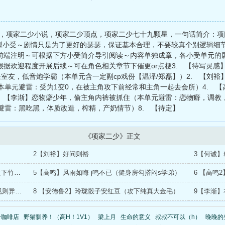
du，项家二少小说，项家二少顶点，项家二少七十九颗星，一句话简介：项
类型小受～剧情只是为了更好的瑟瑟，保证基本合理，不要较真个别逻辑细
题前端注明～可根据下方小受简介导引阅读～内容单独成章，各小受单元的剧
根据欢迎程度开展后续～可在角色相关章节下催更or点梗3. 【待写灵感
o浪室友，低音炮学霸（本单元含一定副cp戏份【温泽/郑磊】）2. 【刘
单元避雷：受为1变0，在被主角攻下前经常和主角一起去会所）4. 【高
. 【李渐】恋物癖少年，偷主角内裤被抓住（本单元避雷：恋物癖，调教，
避雷：黑吃黑，体质改造，榨精，产奶情节）8. 【待定】
《项家二少》正文
2【刘裕】好问则裕
4 【何诚2】一念开明 反身而诚（真身上阵攻下竹马兄弟）
5【高鸣】风雨如晦 j鸣不已（健身房勾搭闷s学弟）
7 【安德鲁】知其不可奈何而安之若命（潜规则异国模特）
8 【安德鲁2】玲珑骰子安红豆（攻下纯真大金毛）
子咖啡店
野猫驯养！（高H！1V1）
梁上月
生命的意义
叔叔不可以（h）
晚晚的