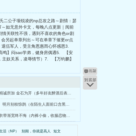
氏二公子项锐凌的np总攻之路～剧情：瑟
节～如无意外卡文，每晚八点更新｜阅前
情关联性不强，遇到不喜欢的角色or剧
】会另起单章列出～可在单章下催更or点
裕】退伍军人，受主角恩惠而心怀感恩3.
鸣】闷sao学弟，健身房偶遇5. 【安
主奴关系，凌辱情节）7. 【万钧鹏】
3【何诚】精诚所加 金石为开（多年好友醉酒后表白）
6 【高鸣2】明月别枝惊鹊（在陌生人面前口含黑袜）
9【李渐】衣带渐宽终不悔（内裤小偷，收服恋物犬）
生活（NP）
别闹，你就是高人
短文