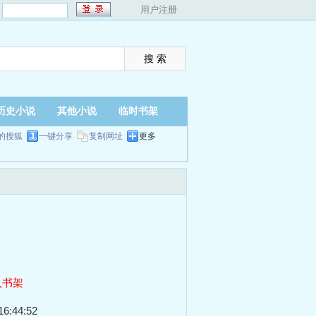
：
用户注册
历史小说
其他小说
临时书架
的搜狐
一键分享
复制网址
更多
入书架
6:44:52